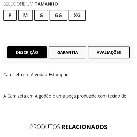
SELECIONE UM
TAMANHO
P
M
G
GG
XG
DESCRIÇÃO
GARANTIA
AVALIAÇÕES
Camiseta em Algodão Estampar.
A Camiseta em Algodão é uma peça produzida com tecido de
qualidade. Malha 100% algodão fio 30 penteada que garante o
conforto ao vestir. Sua gramatura de 160g proporciona um
caimento leve alinhado ao conforto nos movimentos. Possui
PRODUTOS
RELACIONADOS
costura dupla na aplicação da gola e bainhas.