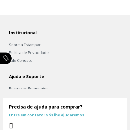
Institucional
Sobre a Estampar
Política de Privacidade
Fale Conosco
Ajuda e Suporte
Perguntas Frequentes
Frete e Envio
Trocas e Devoluçoes
Precisa de ajuda para comprar?
Entre em contato! Nós lhe ajudaremos
Principais Categorias