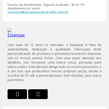
Camiseta
Horário de Atendimento: Segunda à sábado - 9h às 17h
Kits
Atendimento por email:
contato@estamparserigrafia.com.br
Moletom
Personalização
Roupas Térmicas
Souvenirs
Com mais de 12 anos no mercado, a Estampar é feita de
autenticidade, dedicação e qualidade. Fabricação têxtil,
personalização de produtos e presentes/souvenirs especiais
são os nossos pontos fortes. Com uma super atenção aos
detalhes, nos tornamos uma marca única, pensada para
vários estilos. Esta atenção atinge todo os nossos processos, e
é por isso que produzimos nossas próprias peças, desde à
escolha do fio até a personalização. Sem dúvidas, uma marca
para todos.