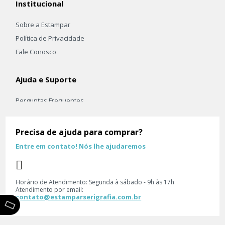
Institucional
Sobre a Estampar
Política de Privacidade
Fale Conosco
Ajuda e Suporte
Perguntas Frequentes
Frete e Envio
Trocas e Devoluçoes
Precisa de ajuda para comprar?
Entre em contato! Nós lhe ajudaremos
Principais Categorias
Camiseta
Horário de Atendimento: Segunda à sábado - 9h às 17h
Kits
Atendimento por email:
contato@estamparserigrafia.com.br
Moletom
Personalização