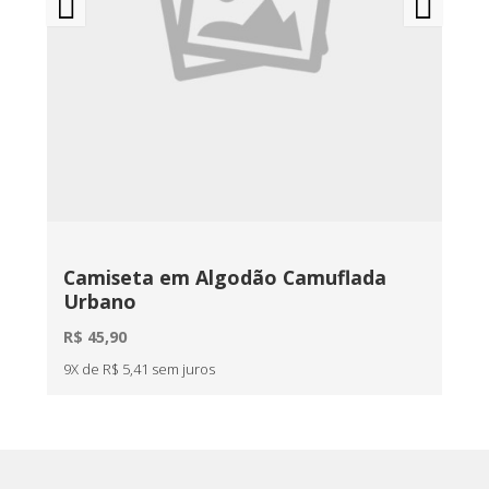
Camiseta em Algodão Camuflada
Ca
Urbano
Me
R$ 45,90
R$ 
9X de R$ 5,41 sem juros
7X d