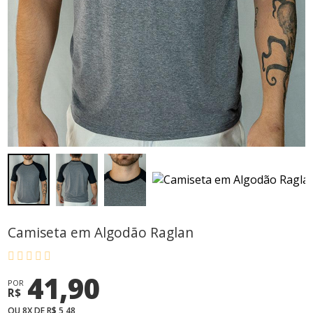
Camiseta em Algodão Raglan
41,90
POR
R$
OU 8X DE R$ 5,48