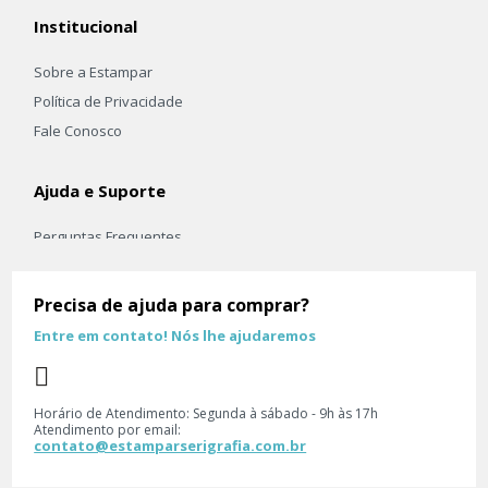
Institucional
Sobre a Estampar
Política de Privacidade
Fale Conosco
Ajuda e Suporte
Perguntas Frequentes
Frete e Envio
Trocas e Devoluçoes
Precisa de ajuda para comprar?
Entre em contato! Nós lhe ajudaremos
Principais Categorias
Camiseta
Horário de Atendimento: Segunda à sábado - 9h às 17h
Kits
Atendimento por email:
contato@estamparserigrafia.com.br
Moletom