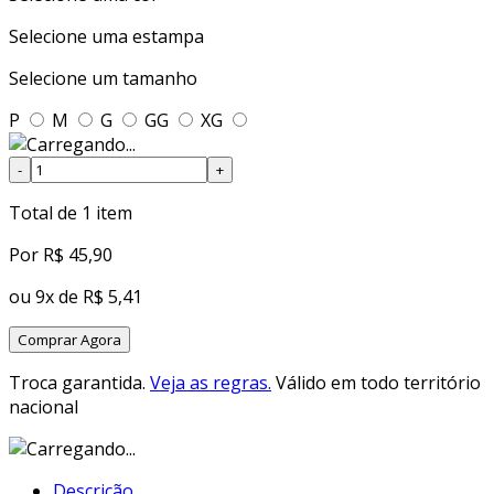
Selecione uma
estampa
Selecione um
tamanho
P
M
G
GG
XG
-
+
Total de
1
item
Por
R$ 45,90
ou
9x de R$ 5,41
Comprar Agora
Troca garantida.
Veja as regras.
Válido em todo território
nacional
Descrição